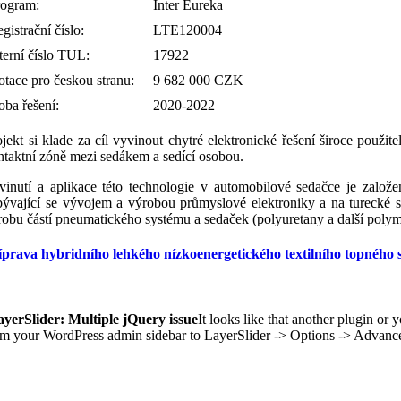
rogram:
Inter Eureka
gistrační číslo:
LTE120004
terní číslo TUL:
17922
tace pro českou stranu:
9 682 000 CZK
ba řešení:
2020-2022
ojekt si klade za cíl vyvinout chytré elektronické řešení široce použ
ntaktní zóně mezi sedákem a sedící osobou.
vinutí a aplikace této technologie v automobilové sedačce je založ
bývající se vývojem a výrobou průmyslové elektroniky a na turecké 
robu částí pneumatického systému a sedaček (polyuretany a další polym
íprava hybridního lehkého nízkoenergetického textilního topného
ayerSlider: Multiple jQuery issue
It looks like that another plugin or
om your WordPress admin sidebar to LayerSlider -> Options -> Advanced 