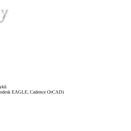
y
zyků
(Autodesk EAGLE, Cadence OrCAD)