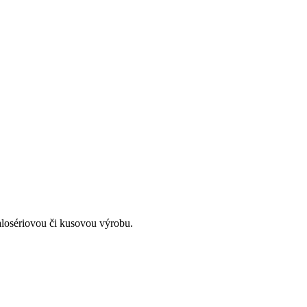
kých a
alosériovou či kusovou výrobu.