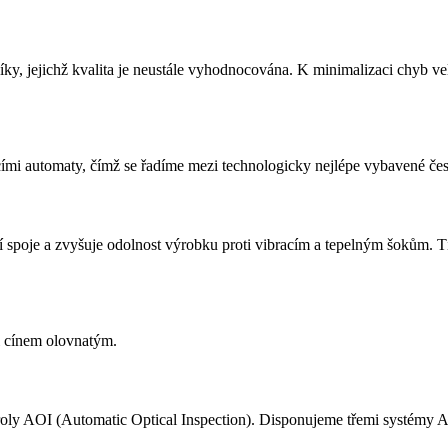
ky, jejichž kvalita je neustále vyhodnocována. K minimalizaci chyb ve
mi automaty, čímž se řadíme mezi technologicky nejlépe vybavené česk
í spoje a zvyšuje odolnost výrobku proti vibracím a tepelným šokům. Tí
i cínem olovnatým.
roly AOI (Automatic Optical Inspection). Disponujeme třemi systémy 