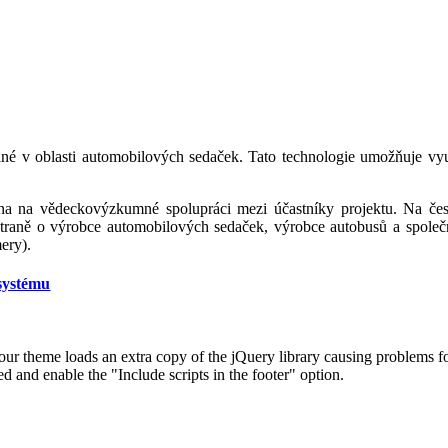
itelné v oblasti automobilových sedaček. Tato technologie umožňuje v
ena na vědeckovýzkumné spolupráci mezi účastníky projektu. Na česk
straně o výrobce automobilových sedaček, výrobce autobusů a společ
ery).
 systému
 your theme loads an extra copy of the jQuery library causing problems f
and enable the "Include scripts in the footer" option.