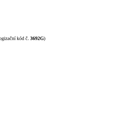
logizační kód č.
3692G
)