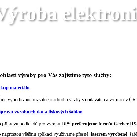
Výroba elektron
Výroba e
oblasti výroby pro Vás zajistíme tyto služby:
kup materiálu
me vybudované rozsáhlé obchodní vazby s dodavateli a výrobci v ČR i v
elektron
ípravu výrobních dat a tiskových šablon
o přípravu podkladů pro výrobu DPS
preferujeme formát Gerber R
o naprostou většinu aplikací využíváme přesné,
laserem vyrobené
, šab