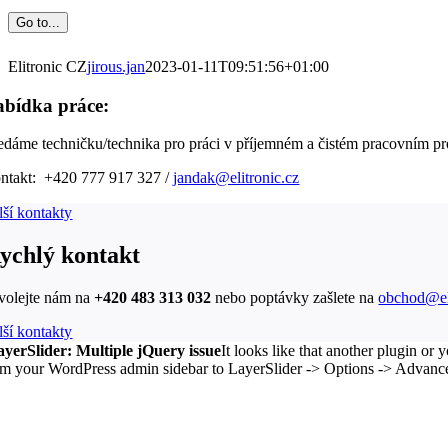
Go to...
Elitronic CZ
jirous.jan
2023-01-11T09:51:56+01:00
bídka práce:
edáme techničku/technika pro práci v příjemném a čistém pracovním pr
ntakt: +420 777 917 327 /
jandak@elitronic.cz
lší kontakty
ychlý kontakt
volejte nám na
+420 483 313 032
nebo poptávky zašlete na
obchod@eli
lší kontakty
ayerSlider: Multiple jQuery issue
It looks like that another plugin or
om your WordPress admin sidebar to LayerSlider -> Options -> Advanced 