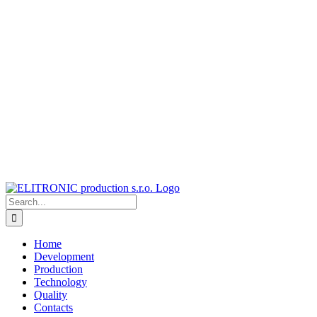
Skip
to
content
Search
for:
Home
Development
Production
Technology
Quality
Contacts