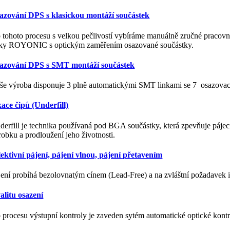
azování DPS s klasickou montáží součástek
systémů
 tohoto procesu s velkou pečlivostí vybíráme manuálně zručné pracovní
nky ROYONIC s optickým zaměřením osazované součástky.
azování DPS s SMT montáží součástek
še výroba disponuje 3 plně automatickými SMT linkami se 7 osazovací
xace čipů (Underfill)
derfill je technika používaná pod BGA součástky, která zpevňuje pájec
robku a prodloužení jeho životnosti.
lektivní pájení, pájení vlnou, pájení přetavením
jení probíhá bezolovnatým cínem (Lead-Free) a na zvláštní požadavek 
alitu osazení
 procesu výstupní kontroly je zaveden sytém automatické optické kont