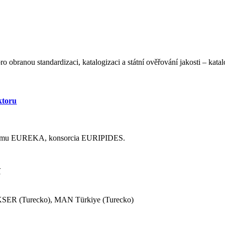
obranou standardizaci, katalogizaci a státní ověřování jakosti – kata
ktoru
ogramu EUREKA, konsorcia EURIPIDES.
í
KSER (Turecko), MAN Türkiye (Turecko)