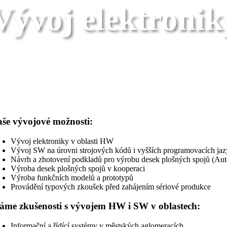
Vývoj elektronik
Vývoj
še vývojové možnosti:
Vývoj elektroniky v oblasti HW
Vývoj SW na úrovni strojových kódů i vyšších programovacích ja
Návrh a zhotovení podkladů pro výrobu desek plošných spojů 
Výroba desek plošných spojů v kooperaci
Výroba funkčních modelů a prototypů
Provádění typových zkoušek před zahájením sériové produkce
me zkušenosti s vývojem HW i SW v oblastech:
Informační a řídící systémy v městských aglomeracích