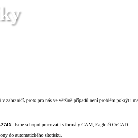
iky
lektric
 zahraničí, proto pro nás ve většině případů není problém pokrýt i m
ických
S-274X
. Jsme schopni pracovat i s formáty CAM, Eagle či OrCAD.
lony do automatického sítotisku.