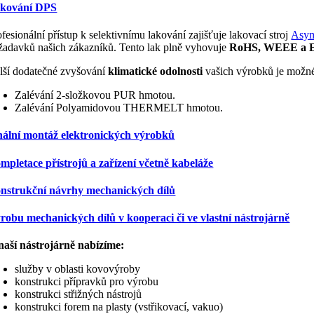
kování DPS
ofesionální přístup k selektivnímu lakování zajišťuje lakovací stroj
Asym
žadavků našich zákazníků. Tento lak plně vyhovuje
RoHS, WEEE a 
lší dodatečné zvyšování
klimatické odolnosti
vašich výrobků je možné
Zalévání 2-složkovou PUR hmotou.
Zalévání Polyamidovou THERMELT hmotou.
nální montáž elektronických výrobků
mpletace přístrojů a zařízení včetně kabeláže
nstrukční návrhy mechanických dílů
robu mechanických dílů v kooperaci či ve vlastní nástrojárně
naší nástrojárně nabízíme:
služby v oblasti kovovýroby
konstrukci přípravků pro výrobu
konstrukci střižných nástrojů
konstrukci forem na plasty (vstřikovací, vakuo)